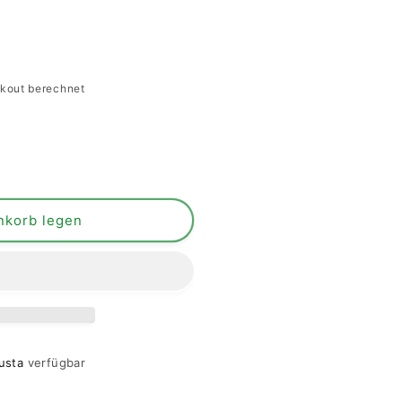
kout berechnet
nkorb legen
usta
verfügbar