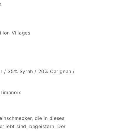
n
llon Villages
r / 35% Syrah / 20% Carignan /
 Timanoix
einschmecker, die in dieses
rliebt sind, begeistern.
Der