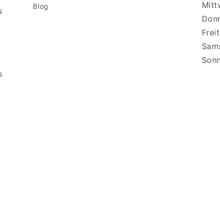
Mitt
Blog
s
Donn
Frei
Sams
Sonn
s