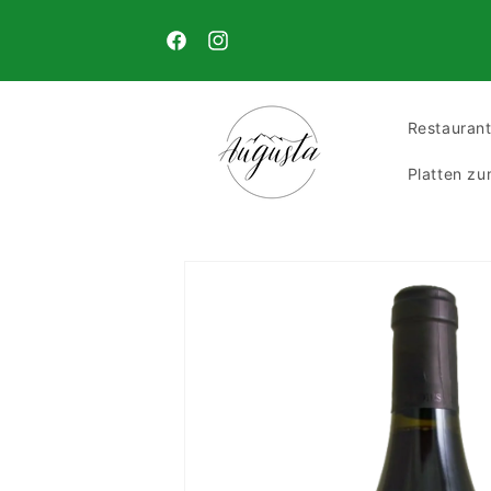
Direkt
Aufgrund der aktuellen hohen Temperaturen ver
zum
wir bis mindestens zum 23. August keinen Käse. V
Inhalt
Facebook
Instagram
Dank für Ihr Verständnis!
Restauran
Platten z
Zu
Produktinformationen
springen