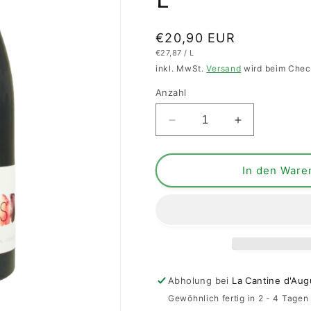
Normaler
€20,90 EUR
STÜCKPREIS
PRO
€27,87
/
L
Preis
inkl. MwSt.
Versand
wird beim Chec
Anzahl
Verringere
Erhöhe
die
die
Menge
Menge
für
für
In den Ware
Les
Les
Millères
Millères
Domaine
Domaine
Gardiés
Gardiés
2022
2022
Côte
Côte
du
du
Abholung bei
La Cantine d'Aug
Rousillon
Rousillon
Gewöhnlich fertig in 2 - 4 Tagen
Villages
Villages