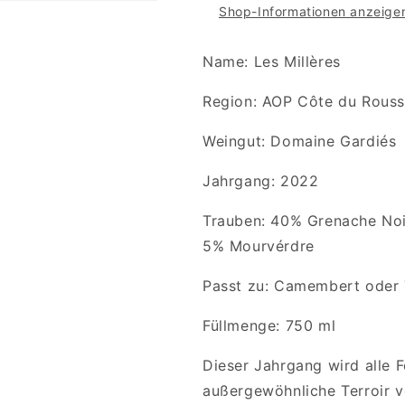
AOC
AOC
Shop-Informationen anzeige
0,75
0,75
L
L
Name: Les Millères
Region: AOP Côte du Roussi
Weingut: Domaine Gardiés
Jahrgang: 2022
Trauben: 40% Grenache Noi
5% Mourvérdre
Passt zu: Camembert oder
Füllmenge: 750 ml
Dieser Jahrgang wird alle F
außergewöhnliche Terroir ve