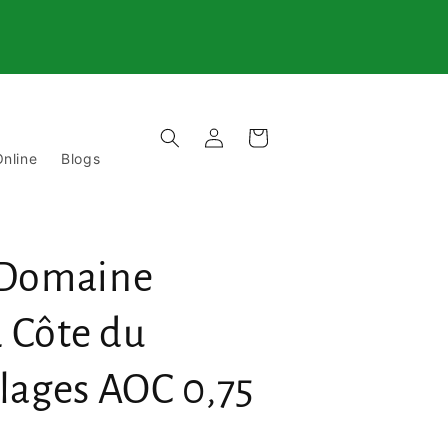
Einloggen
Warenkorb
nline
Blogs
s Domaine
 Côte du
llages AOC 0,75