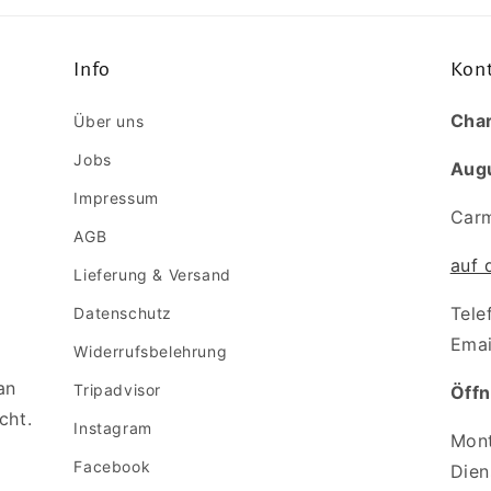
Info
Kont
Char
Über uns
Jobs
Augu
Impressum
Carm
AGB
auf 
Lieferung & Versand
Tele
Datenschutz
Emai
Widerrufsbelehrung
an
Tripadvisor
Öff
cht.
Instagram
Mont
Facebook
Dien