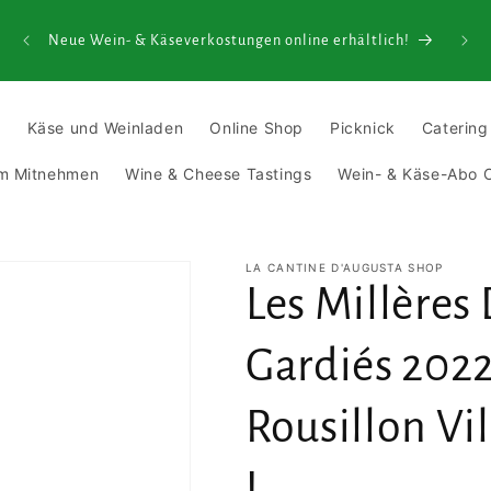
senden
ielen
Neue Wein- & Käseverkostungen online erhältlich!
t
Käse und Weinladen
Online Shop
Picknick
Catering
um Mitnehmen
Wine & Cheese Tastings
Wein- & Käse-Abo O
LA CANTINE D'AUGUSTA SHOP
Les Millère
Gardiés 2022
Rousillon Vi
L