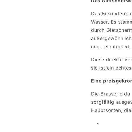
Das Gletscherwa
Das Besondere an
Wasser. Es stamm
durch Gletscherm
außergewöhnlicher
und Leichtigkeit.
Diese direkte Ve
sie ist ein echt
Eine preisgekrö
Die Brasserie du
sorgfältig ausgew
Hauptsorten, die 