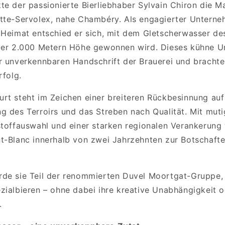
te der passionierte Bierliebhaber Sylvain Chiron die 
tte-Servolex, nahe Chambéry. Als engagierter Untern
 Heimat entschied er sich, mit dem Gletscherwasser d
über 2.000 Metern Höhe gewonnen wird. Dieses kühne U
r unverkennbaren Handschrift der Brauerei und brachte
rfolg.
rt steht im Zeichen einer breiteren Rückbesinnung au
g des Terroirs und das Streben nach Qualität. Mit mut
stoffauswahl und einer starken regionalen Verankerung
t-Blanc innerhalb von zwei Jahrzehnten zur Botschafte
rde sie Teil der renommierten Duvel Moortgat-Gruppe,
zialbieren – ohne dabei ihre kreative Unabhängigkeit o
.