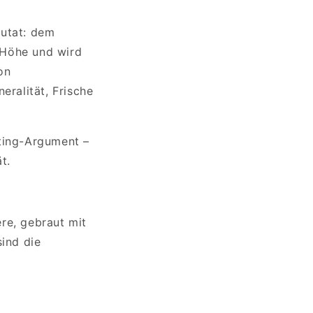
zutat: dem
 Höhe und wird
on
eralität, Frische
eting-Argument –
t.
re, gebraut mit
sind die