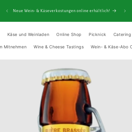
senden
ielen
Neue Wein- & Käseverkostungen online erhältlich!
t
Käse und Weinladen
Online Shop
Picknick
Catering
um Mitnehmen
Wine & Cheese Tastings
Wein- & Käse-Abo O