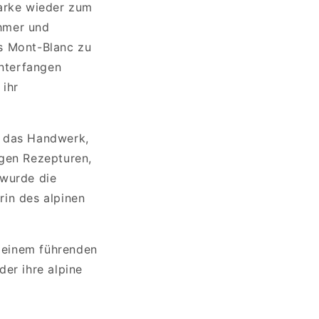
Marke wieder zum
ehmer und
es Mont-Blanc zu
nterfangen
 ihr
f das Handwerk,
igen Rezepturen,
 wurde die
rin des alpinen
 einem führenden
der ihre alpine