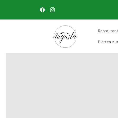
Direkt
Aufgrund der aktuellen hohen Temperaturen ver
zum
wir bis mindestens zum 23. August keinen Käse. V
Inhalt
Facebook
Instagram
Dank für Ihr Verständnis!
Restauran
Platten z