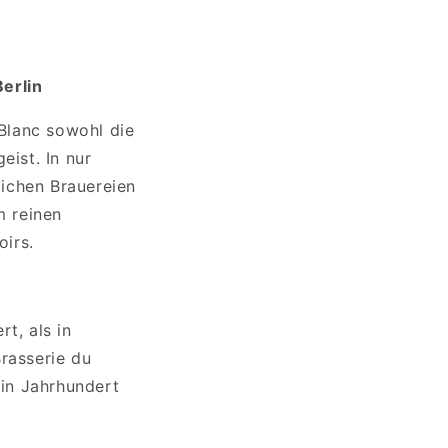
erlin
Blanc sowohl die
eist. In nur
ichen Brauereien
m reinen
irs.
t, als in
Brasserie du
in Jahrhundert