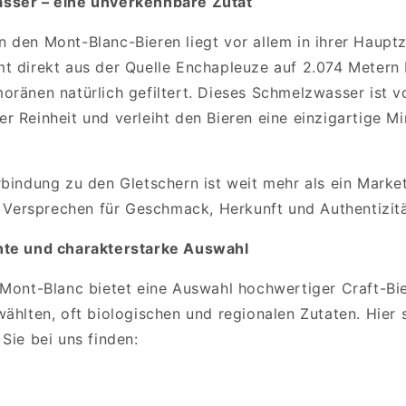
sser – eine unverkennbare Zutat
 den Mont-Blanc-Bieren liegt vor allem in ihrer Haupt
t direkt aus der Quelle Enchapleuze auf 2.074 Metern
oränen natürlich gefiltert. Dieses Schmelzwasser ist v
 Reinheit und verleiht den Bieren eine einzigartige Min
rbindung zu den Gletschern ist weit mehr als ein Mark
es Versprechen für Geschmack, Herkunft und Authentizitä
nte und charakterstarke Auswahl
 Mont-Blanc bietet eine Auswahl hochwertiger Craft-Bie
ählten, oft biologischen und regionalen Zutaten. Hier 
Sie bei uns finden: