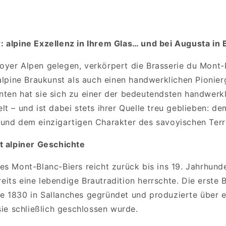
 alpine Exzellenz in Ihrem Glas… und bei Augusta in B
yer Alpen gelegen, verkörpert die Brasserie du Mont-
alpine Braukunst als auch einen handwerklichen Pionierg
ten hat sie sich zu einer der bedeutendsten handwerkl
t – und ist dabei stets ihrer Quelle treu geblieben: de
und dem einzigartigen Charakter des savoyischen Terro
t alpiner Geschichte
s Mont-Blanc-Biers reicht zurück bis ins 19. Jahrhunder
its eine lebendige Brautradition herrschte. Die erste 
 1830 in Sallanches gegründet und produzierte über e
sie schließlich geschlossen wurde.